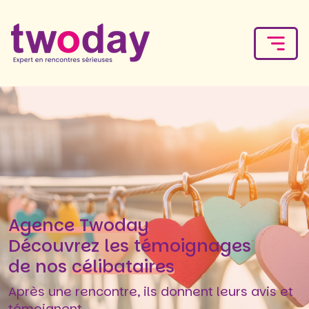
Agence Twoday
Découvrez les témoignages
de nos
célibataires
Après une rencontre, ils donnent leurs avis et
témoignent.