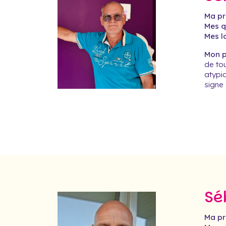
Ma pr
Mes qu
Mes lo
Mon pr
de tou
atypiq
signe
Sé
Ma pr