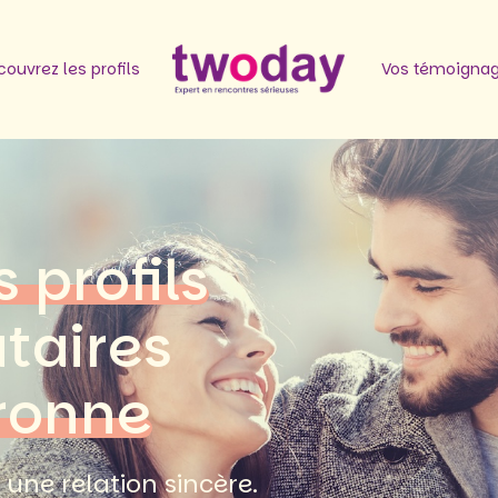
ouvrez les profils
Vos témoigna
s profils
ataires
ronne
une relation sincère.