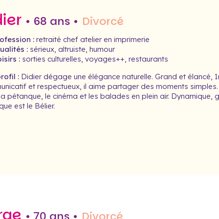
dier
• 68 ans •
Divorcé
ofession :
retraité chef atelier en imprimerie
alités :
sérieux, altruiste, humour
isirs :
sorties culturelles, voyages++, restaurants
ofil :
Didier dégage une élégance naturelle. Grand et élancé, 1m87,
nicatif et respectueux, il aime partager des moments simples. 
la pétanque, le cinéma et les balades en plein air. Dynamique, ga
ue est le Bélier.
rge
• 70 ans •
Divorcé