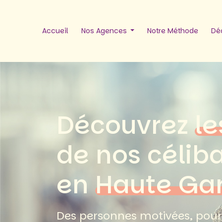
Accueil
Nos Agences
Notre Méthode
Déc
Découvrez
le
de nos célib
en
Haute Ga
Des personnes motivées, pour 