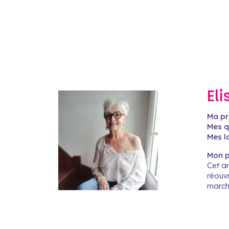
El
Ma pr
Mes qu
Mes lo
Mon pr
Cet an
réouv
marche