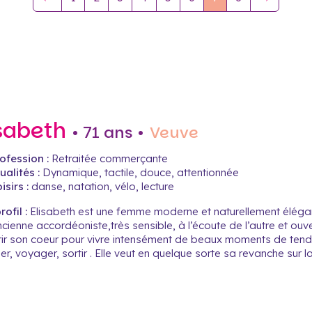
isabeth
• 71 ans •
Veuve
ofession :
Retraitée commerçante
alités :
Dynamique, tactile, douce, attentionnée
isirs :
danse, natation, vélo, lecture
ofil :
Elisabeth est une femme moderne et naturellement élégant
cienne accordéoniste,très sensible, à l’écoute de l’autre et ouver
rir son coeur pour vivre intensément de beaux moments de tendr
r, voyager, sortir . Elle veut en quelque sorte sa revanche sur 