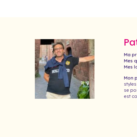
Pa
Ma pr
Mes qu
Mes lo
Mon pr
styles
se pos
est co