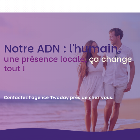
Notre ADN : l'humain,
une présence locale,
ça change
tout !
Contactez l'agence Twoday près de chez vous
.