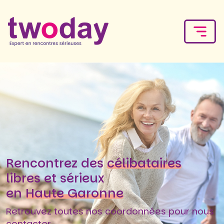
Rencontrez des
célibataires
libres et sérieux
en
Haute Garonne
Retrouvez toutes nos coordonnées pour nous
contacter.